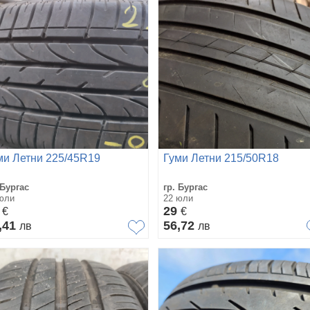
ми Летни 225/45R19
Гуми Летни 215/50R18
 Бургас
гр. Бургас
юли
22 юли
6
29
€
€
,41
56,72
лв
лв