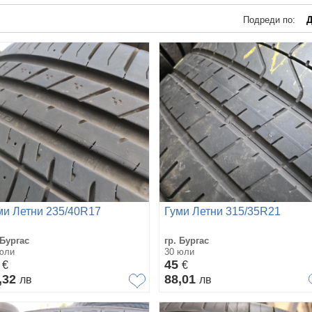
Подреди по:
Д
ми Летни 235/40R17
Гуми Летни 315/35R21
 Бургас
гр. Бургас
юли
30 юли
8
45
€
€
,32
88,01
лв
лв