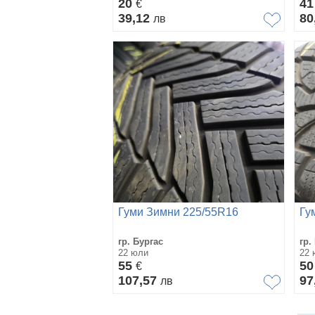
20
4
€
39,12
80
лв
Гуми Зимни 225/55R16
Гу
гр. Бургас
гр.
22 юли
22 
55
5
€
107,57
97
лв