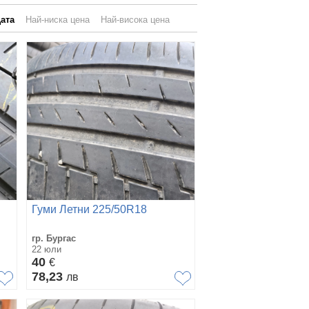
ата
Най-ниска цена
Най-висока цена
Гуми Летни 225/50R18
гр. Бургас
22 юли
40
€
78,23
лв