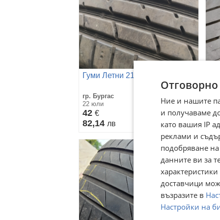
Гуми Летни 215/40R18
Гу
Отговорно
гр. Бургас
гр.
Ние и нашите п
22 юли
22 
и получаваме д
42
3
€
82,14
64
като вашия IP 
лв
реклами и съдъ
подобряване на
данните ви за т
характеристики 
доставчици може
възразите в
Нас
Настройки на б