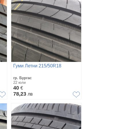
Гуми Летни 215/50R18
гр. Бургас
22 юли
40
€
78,23
лв