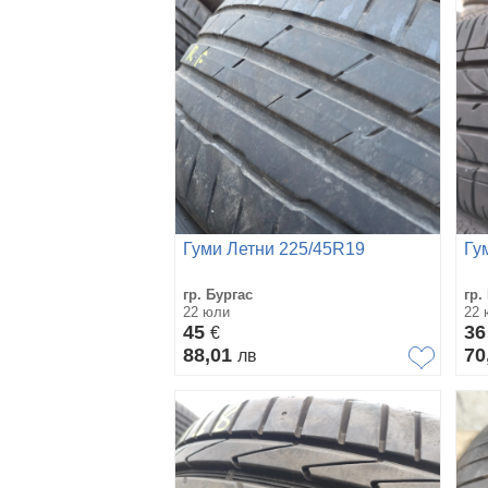
Гуми Летни 225/45R19
Гу
гр. Бургас
гр.
22 юли
22 
45
3
€
88,01
70
лв