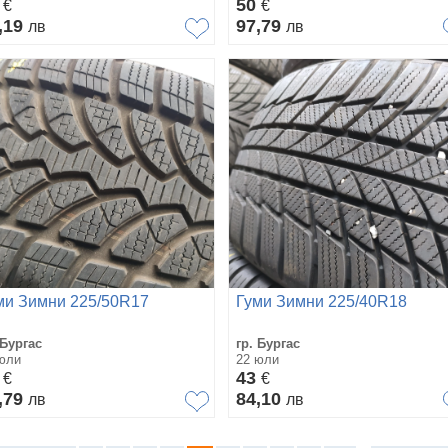
1
50
€
€
,19
97,79
лв
лв
ми Зимни 225/50R17
Гуми Зимни 225/40R18
 Бургас
гр. Бургас
юли
22 юли
0
43
€
€
,79
84,10
лв
лв