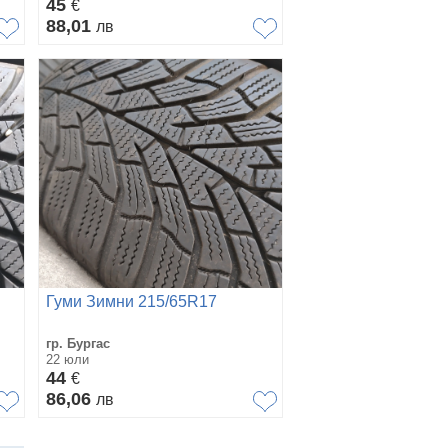
45
€
88,01
лв
Гуми Зимни 215/65R17
гр. Бургас
22 юли
44
€
86,06
лв