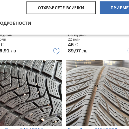
ОТХВЪРЛЕТЕ ВСИЧКИ
ПРИЕМЕ
ПОДРОБНОСТИ
ми Летни 235/65R16
Гуми Зимни 215/65R16
 Бургас
гр. Бургас
юли
22 юли
0
46
€
€
6,91
89,97
лв
лв