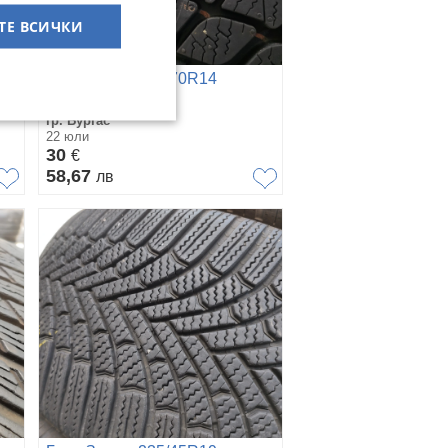
ТЕ ВСИЧКИ
Гуми Зимни 195/70R14
гр. Бургас
22 юли
30
€
58,67
лв