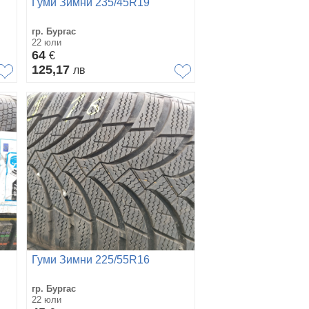
Гуми Зимни 235/45R19
гр. Бургас
22 юли
64
€
125,17
лв
Гуми Зимни 225/55R16
гр. Бургас
22 юли