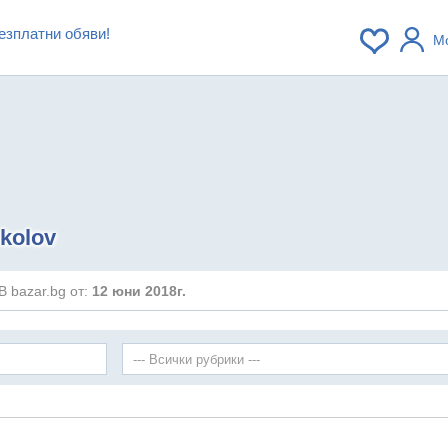
езплатни обяви!
М
ikolov
В bazar.bg от:
12 юни 2018г.