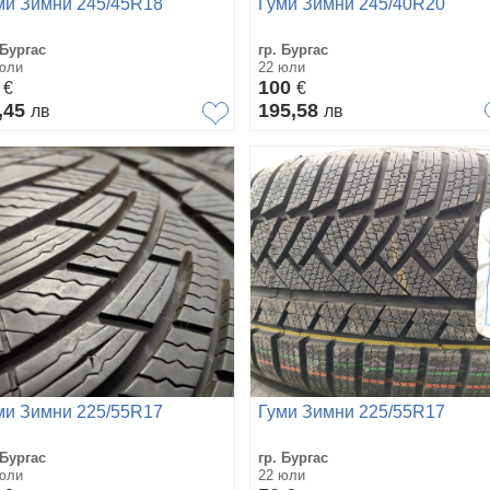
ми Зимни 245/45R18
Гуми Зимни 245/40R20
 Бургас
гр. Бургас
юли
22 юли
5
100
€
€
,45
195,58
лв
лв
ми Зимни 225/55R17
Гуми Зимни 225/55R17
 Бургас
гр. Бургас
юли
22 юли