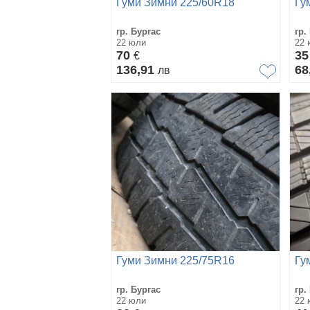
Гуми Зимни 225/60R18
Гу
гр. Бургас
гр.
22 юли
22 
70
3
€
136,91
68
лв
Гуми Зимни 225/75R16
Гу
гр. Бургас
гр.
22 юли
22 