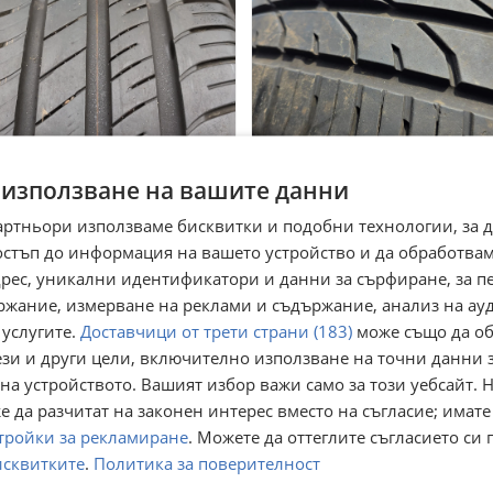
ми Летни 205/55R16
Гуми Летни 195/50R15
 използване на вашите данни
 Бургас
гр. Бургас
артньори използваме бисквитки и подобни технологии, за 
юли
22 юли
остъп до информация на вашето устройство и да обработва
3
20
€
€
,54
39,12
адрес, уникални идентификатори и данни за сърфиране, за 
лв
лв
ржание, измерване на реклами и съдържание, анализ на ау
 услугите.
Доставчици от трети страни (183)
може също да об
ези и други цели, включително използване на точни данни 
на устройството. Вашият избор важи само за този уебсайт. 
 да разчитат на законен интерес вместо на съгласие; имате
тройки за рекламиране
. Можете да оттеглите съгласието си 
исквитките
.
Политика за поверителност