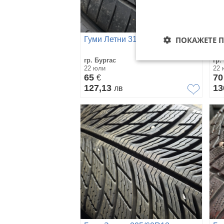
ПОКАЖЕТЕ 
Гуми Летни 315/30R21
Гу
гр. Бургас
гр.
22 юли
22 
65
7
€
127,13
13
лв