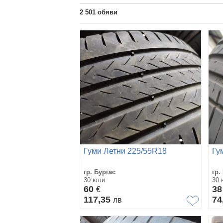
2 501
обяви
Гуми Летни 225/55R18
Гу
гр. Бургас
гр.
30 юли
30 
60
3
€
117,35
74
лв